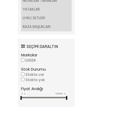
NEVRESİM TAKIMLARI
YATAKLAR
UYKU SETLERİ
BAZA BAŞLIKLARI
SEÇİMİ DARALTIN
Markalar
DİĞER
Stok Durumu
Stokta var
Stokta yok
Fiyat Aralığı
0
TL
115500
TL