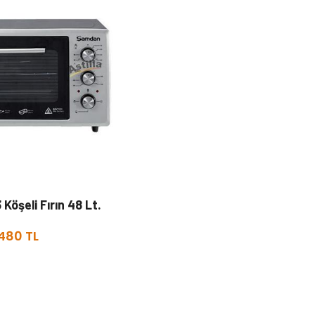
öşeli Fırın 48 Lt.
480 TL