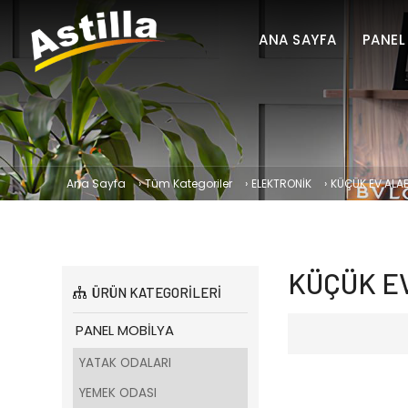
ANA SAYFA
PANEL
Ana Sayfa
›
Tüm Kategoriler
›
ELEKTRONİK
›
KÜÇÜK EV ALAE
KÜÇÜK E
ÜRÜN KATEGORİLERİ
PANEL MOBİLYA
YATAK ODALARI
YEMEK ODASI