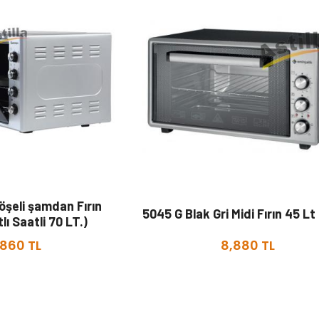
öşeli şamdan Fırın
5045 G Blak Gri Midi Fırın 45 L
ı Saatli 70 LT.)
,860 TL
8,880 TL