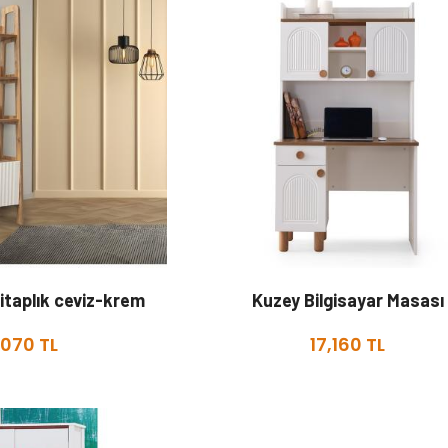
itaplık ceviz-krem
Kuzey Bilgisayar Masası
,070 TL
17,160 TL