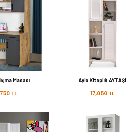
alışma Masası
Ayla Kitaplık AYTAŞI
,750 TL
17,050 TL