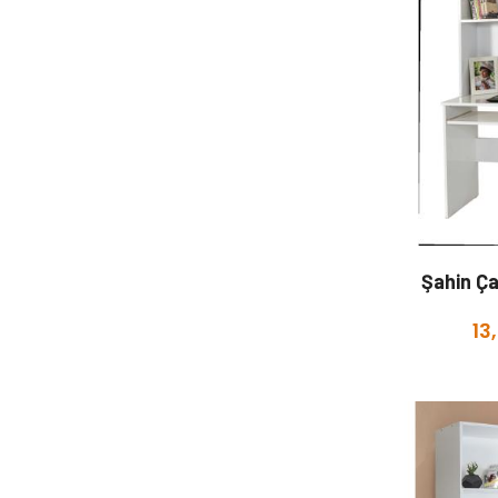
Şahin Ç
13