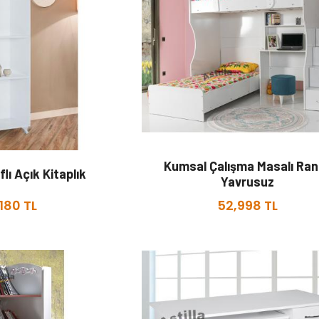
Kumsal Çalışma Masalı Ra
lı Açık Kitaplık
Yavrusuz
180 TL
52,998 TL