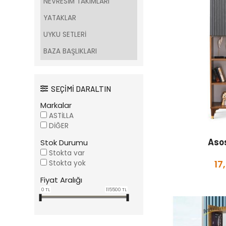
NEVRESİM TAKIMLARI
YATAKLAR
UYKU SETLERİ
BAZA BAŞLIKLARI
SEÇİMİ DARALTIN
Markalar
ASTİLLA
DİĞER
Asos
Stok Durumu
Stokta var
17
Stokta yok
Fiyat Aralığı
0
TL
115500
TL