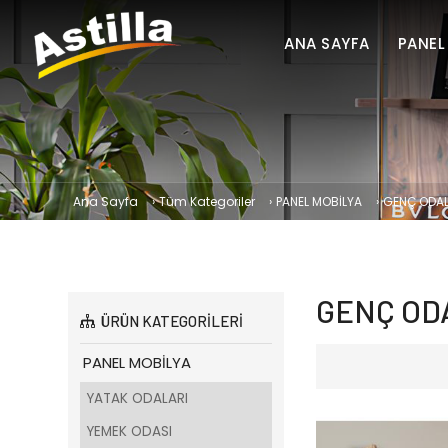
ANA SAYFA
PANEL
Ana Sayfa
›
Tüm Kategoriler
›
PANEL MOBİLYA
›
GENÇ ODAL
GENÇ OD
ÜRÜN KATEGORİLERİ
PANEL MOBİLYA
YATAK ODALARI
YEMEK ODASI