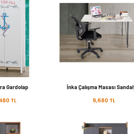
ora Gardolap
İnka Çalışma Masası Sandaly
480 TL
9,680 TL