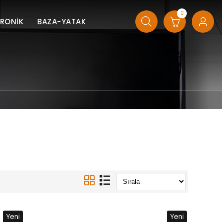
0
TRONİK
BAZA-YATAK
Yeni
Yeni