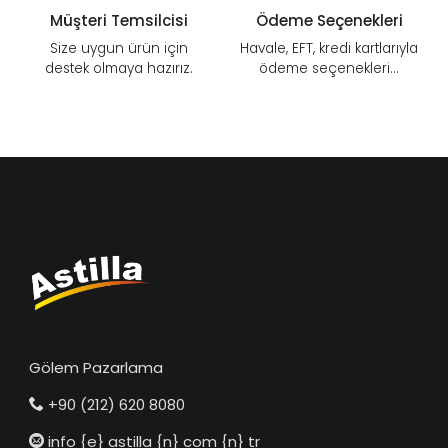
Müşteri Temsilcisi
Ödeme Seçenekleri
Size uygun ürün için
Havale, EFT, kredi kartlarıyla
destek olmaya hazırız.
ödeme seçenekleri...
Gölem Pazarlama
+90 (212) 620 8080
info {e} astilla {n} com {n} tr