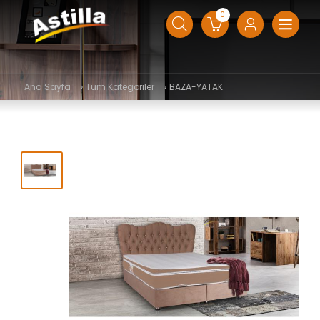
0
Ana Sayfa
›
Tüm Kategoriler
›
BAZA-YATAK