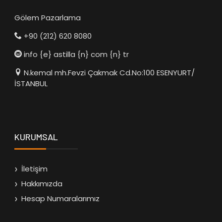
Gölem Pazarlama
+90 (212) 620 8080
info {e} astilla {n} com {n} tr
N.kemal mh.Fevzi Çakmak Cd.No:100 ESENYURT/
İSTANBUL
KURUMSAL
İletişim
Hakkımızda
Hesap Numaralarımız