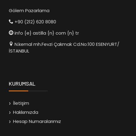
Gölem Pazarlama
+90 (212) 620 8080
info {e} astilla {n} com {n} tr
N.kemal mh.Fevzi Çakmak Cd.No:100 ESENYURT/
İSTANBUL
KURUMSAL
İletişim
Hakkımızda
Hesap Numaralarımız