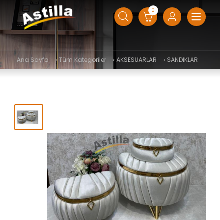
0
Ana Sayfa
›
Tüm Kategoriler
›
AKSESUARLAR
›
SANDIKLAR