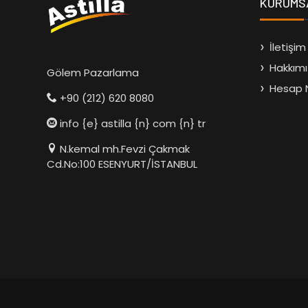
KURUMS
İletişim
Hakkım
Gölem Pazarlama
Hesap 
+90 (212) 620 8080
info {e} astilla {n} com {n} tr
N.kemal mh.Fevzi Çakmak
Cd.No:100 ESENYURT/İSTANBUL