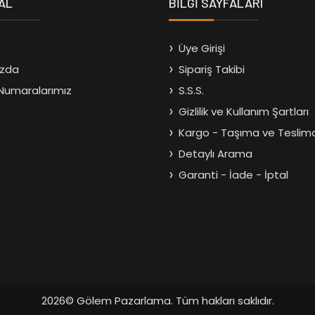
AL
BİLGİ SAYFALARI
Üye Girişi
ızda
Sipariş Takibi
Numaralarımız
S.S.S.
Gizlilik ve Kullanım Şartları
Kargo - Taşıma ve Teslim
Detaylı Arama
Garanti - İade - İptal
2026© Gölem Pazarlama. Tüm hakları saklıdır.