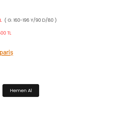
L
( G: 160-196 Y/90 D/80 )
00 TL
pariş
Hemen Al