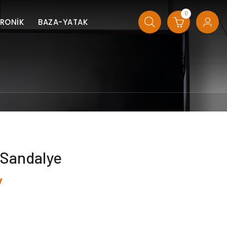
0
TRONİK
BAZA-YATAK
 Sandalye
V