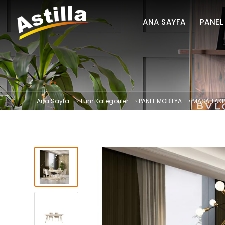
ANA SAYFA
PANEL
Ana Sayfa
›
Tüm Kategoriler
›
PANEL MOBİLYA
›
MASA TAKI