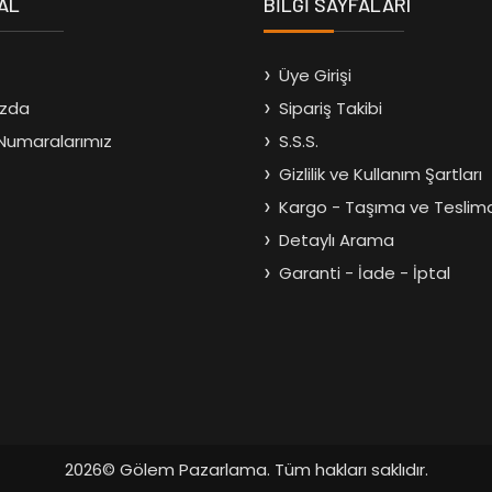
AL
BİLGİ SAYFALARI
Üye Girişi
ızda
Sipariş Takibi
Numaralarımız
S.S.S.
Gizlilik ve Kullanım Şartları
Kargo - Taşıma ve Teslim
Detaylı Arama
Garanti - İade - İptal
2026© Gölem Pazarlama. Tüm hakları saklıdır.