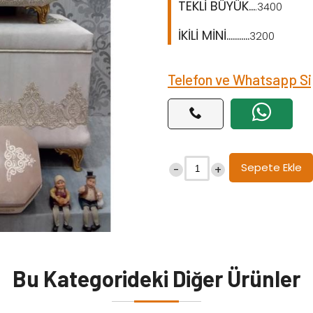
TEKLİ BÜYÜK...
.3400
İKİLİ MİNİ...........
3200
Telefon ve Whatsapp Si
Sepete Ekle
-
+
Bu Kategorideki Diğer Ürünler