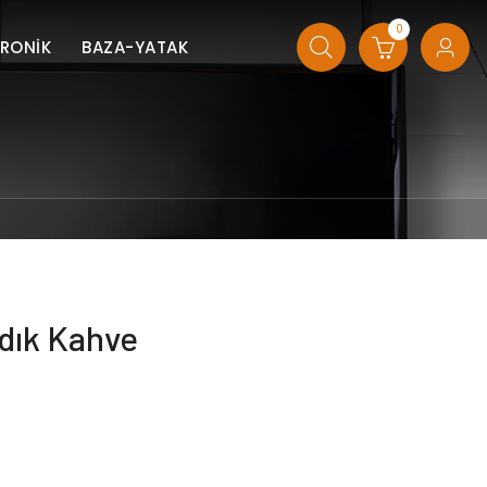
0
TRONİK
BAZA-YATAK
dık Kahve