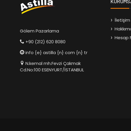
KURUMS
İletişim
Hakkım
Gölem Pazarlama
Hesap 
+90 (212) 620 8080
info {e} astilla {n} com {n} tr
N.kemal mh.Fevzi Çakmak
Cd.No:100 ESENYURT/İSTANBUL